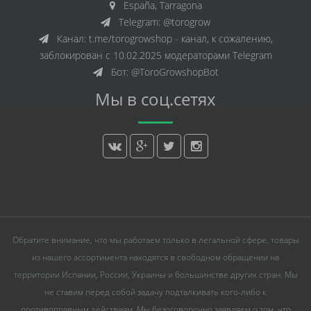
España, Tarragona
Telegram: @torogrow
Канал: t.me/torogrowshop - канал, к сожалению,
заблокирован с 10.02.2025 модераторами Telegram
Бот: @ToroGrowshopBot
Мы в соц.сетях
Обратите внимание, что мы работаем только в легальной сфере, товары
из нашего ассортимента находятся в свободном обращении на
территории Испании, России, Украины и большинстве других стран. Мы
не ставим перед собой задачу подталкивать кого-либо к
противоправным действиям. Мы безоговорочно заявляем о том, что