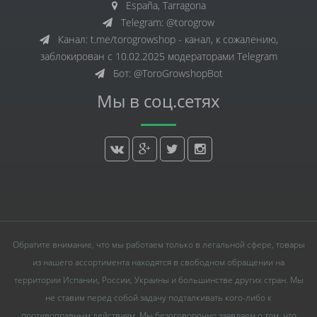
España, Tarragona
Telegram: @torogrow
Канал: t.me/torogrowshop - канал, к сожалению,
заблокирован с 10.02.2025 модераторами Telegram
Бот: @ToroGrowshopBot
Мы в соц.сетях
Обратите внимание, что мы работаем только в легальной сфере, товары
из нашего ассортимента находятся в свободном обращении на
территории Испании, России, Украины и большинстве других стран. Мы
не ставим перед собой задачу подталкивать кого-либо к
противоправным действиям. Мы безоговорочно заявляем о том, что