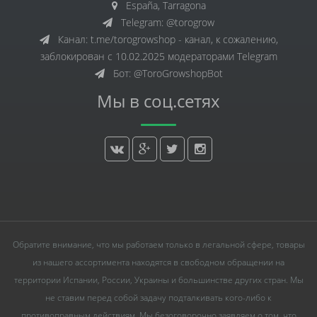
España, Tarragona
Telegram: @torogrow
Канал: t.me/torogrowshop - канал, к сожалению,
заблокирован с 10.02.2025 модераторами Telegram
Бот: @ToroGrowshopBot
Мы в соц.сетях
Обратите внимание, что мы работаем только в легальной сфере, товары
из нашего ассортимента находятся в свободном обращении на
территории Испании, России, Украины и большинстве других стран. Мы
не ставим перед собой задачу подталкивать кого-либо к
противоправным действиям. Мы безоговорочно заявляем о том, что