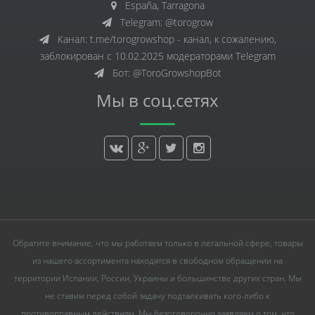
España, Tarragona
Telegram: @torogrow
Канал: t.me/torogrowshop - канал, к сожалению,
заблокирован с 10.02.2025 модераторами Telegram
Бот: @ToroGrowshopBot
Мы в соц.сетях
Обратите внимание, что мы работаем только в легальной сфере, товары
из нашего ассортимента находятся в свободном обращении на
территории Испании, России, Украины и большинстве других стран. Мы
не ставим перед собой задачу подталкивать кого-либо к
противоправным действиям. Мы безоговорочно заявляем о том, что