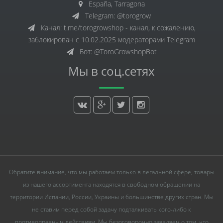
España, Tarragona
Telegram: @torogrow
Канал: t.me/torogrowshop - канал, к сожалению,
заблокирован с 10.02.2025 модераторами Telegram
Бот: @ToroGrowshopBot
Мы в соц.сетях
Обратите внимание, что мы работаем только в легальной сфере, товары
из нашего ассортимента находятся в свободном обращении на
территории Испании, России, Украины и большинстве других стран. Мы
не ставим перед собой задачу подталкивать кого-либо к
противоправным действиям. Мы безоговорочно заявляем о том, что