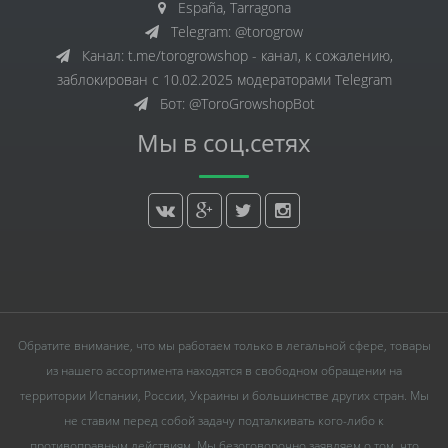
España, Tarragona
Telegram: @torogrow
Канал: t.me/torogrowshop - канал, к сожалению,
заблокирован с 10.02.2025 модераторами Telegram
Бот: @ToroGrowshopBot
Мы в соц.сетях
Обратите внимание, что мы работаем только в легальной сфере, товары
из нашего ассортимента находятся в свободном обращении на
территории Испании, России, Украины и большинстве других стран. Мы
не ставим перед собой задачу подталкивать кого-либо к
противоправным действиям. Мы безоговорочно заявляем о том, что