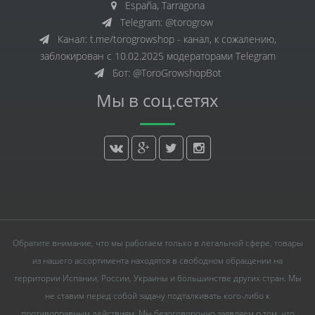
España, Tarragona
Telegram: @torogrow
Канал: t.me/torogrowshop - канал, к сожалению,
заблокирован с 10.02.2025 модераторами Telegram
Бот: @ToroGrowshopBot
Мы в соц.сетях
Обратите внимание, что мы работаем только в легальной сфере, товары
из нашего ассортимента находятся в свободном обращении на
территории Испании, России, Украины и большинстве других стран. Мы
не ставим перед собой задачу подталкивать кого-либо к
противоправным действиям. Мы безоговорочно заявляем о том, что