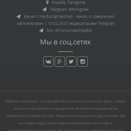
España, Tarragona
Telegram: @torogrow
Канал: t.me/torogrowshop - канал, к сожалению,
заблокирован с 10.02.2025 модераторами Telegram
Бот: @ToroGrowshopBot
Мы в соц.сетях
Обратите внимание, что мы работаем только в легальной сфере, товары
из нашего ассортимента находятся в свободном обращении на
территории Испании, России, Украины и большинстве других стран. Мы
не ставим перед собой задачу подталкивать кого-либо к
противоправным действиям. Мы безоговорочно заявляем о том, что