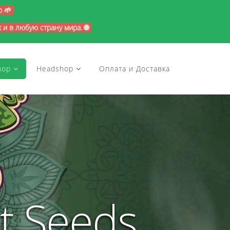
p 🌱
и в любую страну мира. 🌐
hop
Headshop
Оплата и Доставка
t Seeds