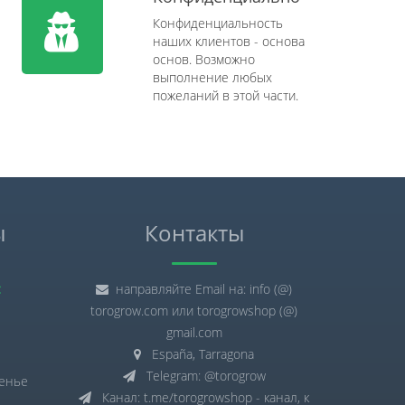
Конфиденциальность
наших клиентов - основа
основ. Возможно
выполнение любых
пожеланий в этой части.
ы
Контакты
:
направляйте Email на: info (@)
torogrow.com или torogrowshop (@)
gmail.com
España, Tarragona
Telegram: @torogrow
сенье
Канал: t.me/torogrowshop - канал, к