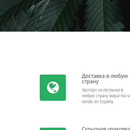
Доставка в любую
страну
Экспорт из Испании в
любую страну мира! No s
vende en España.
Скрытная упаковк