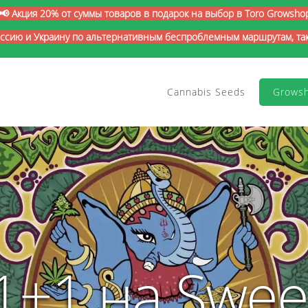
📢 Акция 20% от суммы товаров в подарок на выбор в Toro Growsho
оссию и Украину по альтернативным беспроблемным маршрутам, так 
Cannabis Seeds
Grows
1+1 на Swee