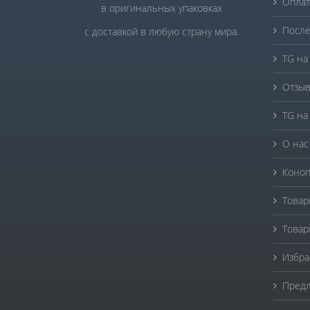
Оплат
в оригинальных упаковках
После
с доставкой в любую страну мира.
TG на
Отзыв
TG на
О нас
Коноп
Товар
Товар
Избра
Предл