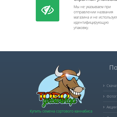
Мы не указываем при
отправлении названия
магазина и не используе
идентифицирующую
упаковку.
По
Скача
Фотог
Акции
Купить семена сортового каннабиса