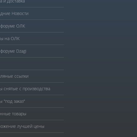
а и Доставка
дние Новости
 форуме ОЛК
ы на ОЛК
 форуме Dzagi
ляные ссылки
ы снятые с производства
ы "под заказ"
нные товары
ожение лучшей цены