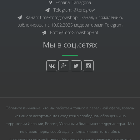
España, Tarragona
Telegram: @torogrow
Канал: t.me/torogrowshop - канал, к сожалению,
заблокирован с 10.02.2025 модераторами Telegram
Бот: @ToroGrowshopBot
Мы в соц.сетях
Обратите внимание, что мы работаем только в легальной сфере, товары
из нашего ассортимента находятся в свободном обращении на
территории Испании, России, Украины и большинстве других стран. Мы
не ставим перед собой задачу подталкивать кого-либо к
противоправным действиям. Мы безоговорочно заявляем о том, что