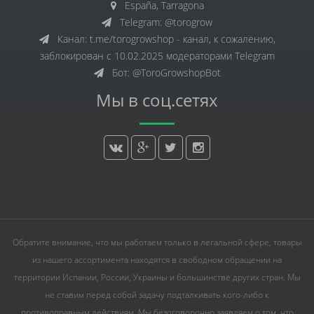
España, Tarragona
Telegram: @torogrow
Канал: t.me/torogrowshop - канал, к сожалению,
заблокирован с 10.02.2025 модераторами Telegram
Бот: @ToroGrowshopBot
Мы в соц.сетях
Обратите внимание, что мы работаем только в легальной сфере, товары
из нашего ассортимента находятся в свободном обращении на
территории Испании, России, Украины и большинстве других стран. Мы
не ставим перед собой задачу подталкивать кого-либо к
противоправным действиям. Мы безоговорочно заявляем о том, что