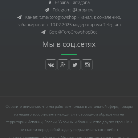
España, Tarragona
Telegram: @torogrow
Канал: t.me/torogrowshop - канал, к сожалению,
заблокирован с 10.02.2025 модераторами Telegram
Бот: @ToroGrowshopBot
Мы в соц.сетях
Обратите внимание, что мы работаем только в легальной сфере, товары
из нашего ассортимента находятся в свободном обращении на
территории Испании, России, Украины и большинстве других стран. Мы
не ставим перед собой задачу подталкивать кого-либо к
противоправным действиям. Мы безоговорочно заявляем о том, что