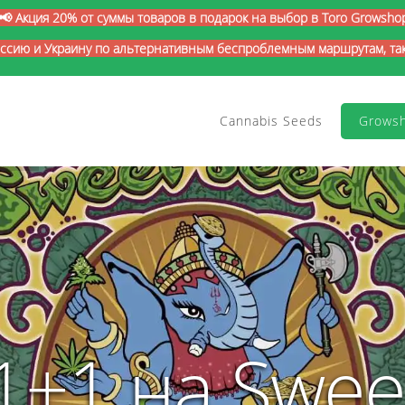
📢 Акция 20% от суммы товаров в подарок на выбор в Toro Growsho
оссию и Украину по альтернативным беспроблемным маршрутам, так 
Cannabis Seeds
Grows
1+1 на Swee