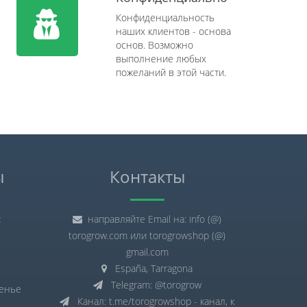
Конфиденциальность
наших клиентов - основа
основ. Возможно
выполнение любых
пожеланий в этой части.
ы
Контакты
:
направляйте Email на: info (@)
torogrow.com или torogrowshop (@)
gmail.com
España, Tarragona
Telegram: @torogrow
сенье
Канал: t.me/torogrowshop - канал, к