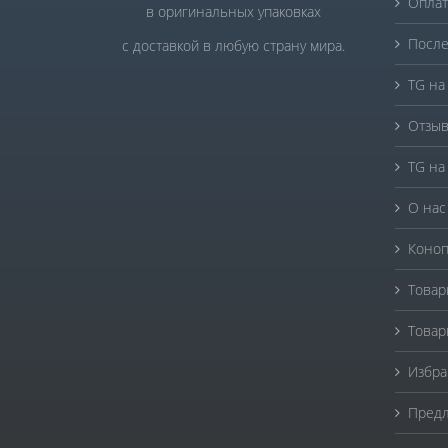
Оплат
в оригинальных упаковках
После
с доставкой в любую страну мира.
TG на
Отзыв
TG на
О нас
Коноп
Товар
Товар
Избра
Предл