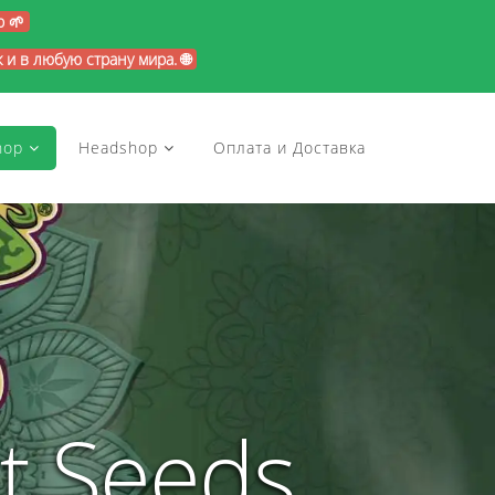
p 🌱
и в любую страну мира. 🌐
hop
Headshop
Оплата и Доставка
t Seeds