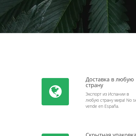
Доставка в любую
страну
Экспорт из Испании в
любую страну мира! No s
vende en España.
Скрытная упаковк