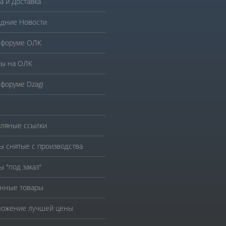
а и Доставка
дние Новости
 форуме ОЛК
ы на ОЛК
 форуме Dzagi
ляные ссылки
ы снятые с производства
ы "под заказ"
нные товары
ожение лучшей цены