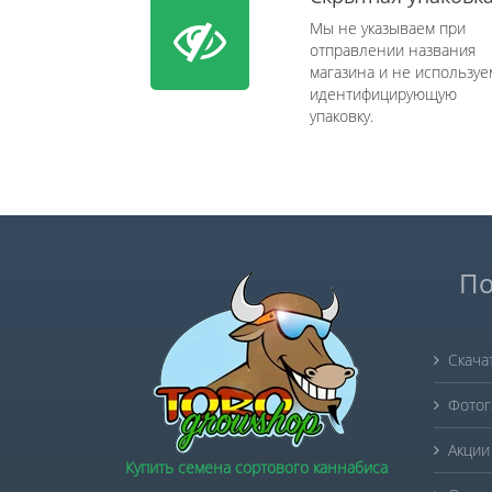
Мы не указываем при
отправлении названия
магазина и не используе
идентифицирующую
упаковку.
По
Скача
Фотог
Акции
Купить семена сортового каннабиса