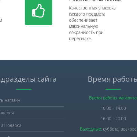
Качественная упаковка
каждого предмета
м
обеспечивает
максимальную
сохранность при
пересылке.
дразделы сайта
Время работ
Время работы магазина
ть магазин
10.00 - 14.00
алерея
16.00 - 20.00
 и Подарки
Выходные:
суббота, воскре