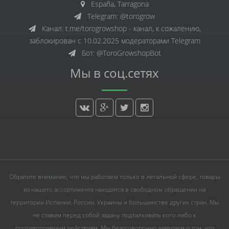
España, Tarragona
Telegram: @torogrow
Канал: t.me/torogrowshop - канал, к сожалению,
заблокирован с 10.02.2025 модераторами Telegram
Бот: @ToroGrowshopBot
Мы в соц.сетях
Обратите внимание, что мы работаем только в легальной сфере, товары
из нашего ассортимента находятся в свободном обращении на
территории Испании, России, Украины и большинстве других стран. Мы
не ставим перед собой задачу подталкивать кого-либо к
противоправным действиям. Мы безоговорочно заявляем о том, что