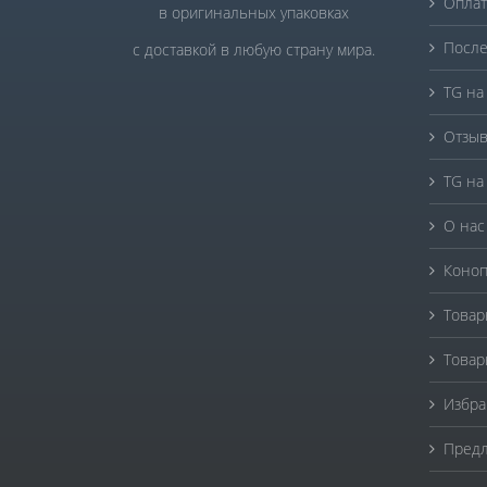
Оплат
в оригинальных упаковках
После
с доставкой в любую страну мира.
TG на
Отзыв
TG на
О нас
Коноп
Товар
Товар
Избра
Предл