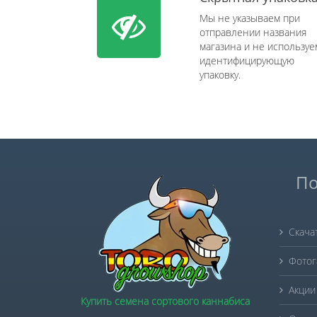
Мы не указываем при
отправлении названия
магазина и не используе
идентифицирующую
упаковку.
По
Скача
Фотог
Акции
Купить семена сортового каннабиса