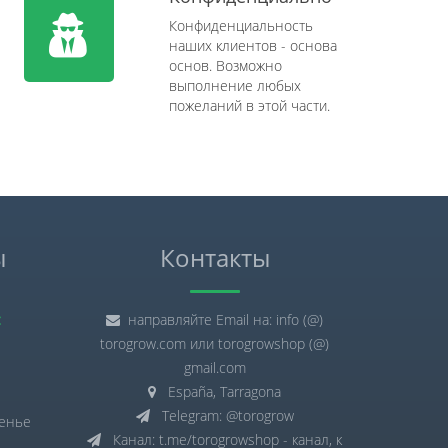
Конфиденциальность
наших клиентов - основа
основ. Возможно
выполнение любых
пожеланий в этой части.
ы
Контакты
:
направляйте Email на: info (@)
torogrow.com или torogrowshop (@)
gmail.com
España, Tarragona
Telegram: @torogrow
сенье
Канал: t.me/torogrowshop - канал, к