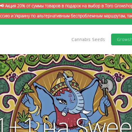
📢 Акция 20% от суммы товаров в подарок на выбор в Toro Growsho
оссию и Украину по альтернативным беспроблемным маршрутам, так 
Cannabis Seeds
Grows
1+1 на Swee