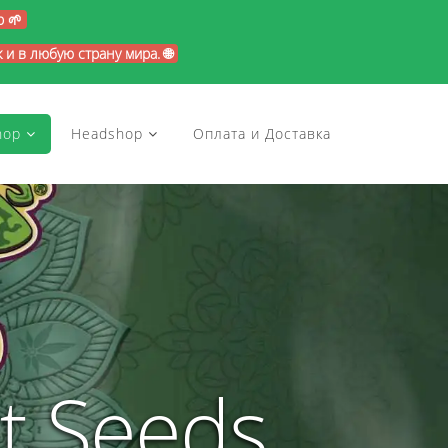
p 🌱
и в любую страну мира. 🌐
hop
Headshop
Оплата и Доставка
t Seeds