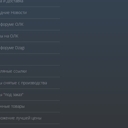
а и Доставка
дние Новости
 форуме ОЛК
ы на ОЛК
 форуме Dzagi
ляные ссылки
ы снятые с производства
ы "под заказ"
нные товары
ожение лучшей цены