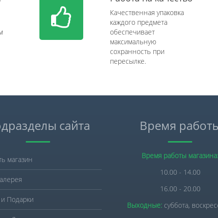
Качественная упаковка
каждого предмета
м
обеспечивает
максимальную
сохранность при
пересылке.
дразделы сайта
Время работ
Время работы магазина
ть магазин
10.00 - 14.00
алерея
16.00 - 20.00
 и Подарки
Выходные:
суббота, воскре