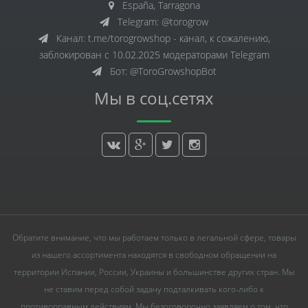
España, Tarragona
Telegram: @torogrow
Канал: t.me/torogrowshop - канал, к сожалению,
заблокирован с 10.02.2025 модераторами Telegram
Бот: @ToroGrowshopBot
Мы в соц.сетях
Обратите внимание, что мы работаем только в легальной сфере, товары
из нашего ассортимента находятся в свободном обращении на
территории Испании, России, Украины и большинстве других стран. Мы
не ставим перед собой задачу подталкивать кого-либо к
противоправным действиям. Мы безоговорочно заявляем о том, что