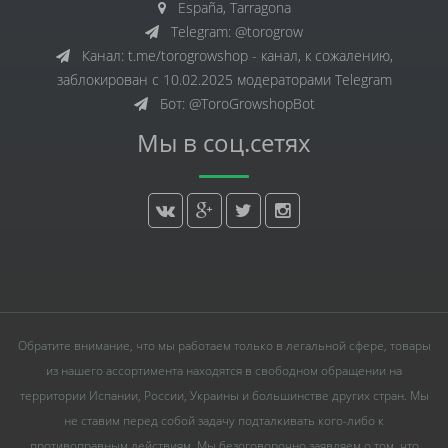
España, Tarragona
Telegram: @torogrow
Канал: t.me/torogrowshop - канал, к сожалению,
заблокирован с 10.02.2025 модераторами Telegram
Бот: @ToroGrowshopBot
Мы в соц.сетях
Обратите внимание, что мы работаем только в легальной сфере, товары
из нашего ассортимента находятся в свободном обращении на
территории Испании, России, Украины и большинстве других стран. Мы
не ставим перед собой задачу подталкивать кого-либо к
противоправным действиям. Мы безоговорочно заявляем о том, что