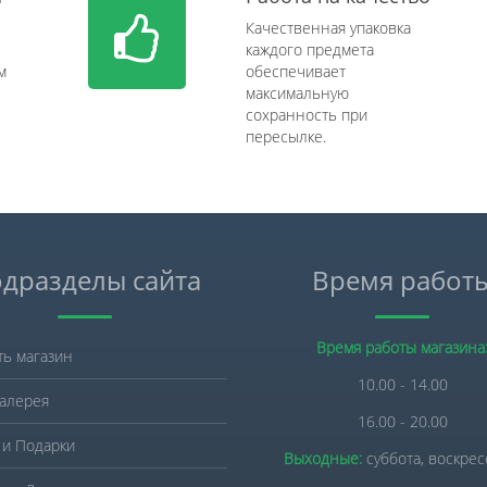
Качественная упаковка
каждого предмета
м
обеспечивает
максимальную
сохранность при
пересылке.
дразделы сайта
Время работ
Время работы магазина
ть магазин
10.00 - 14.00
алерея
16.00 - 20.00
 и Подарки
Выходные:
суббота, воскре