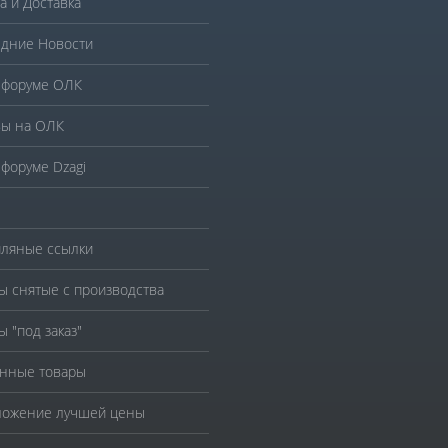
а и Доставка
дние Новости
 форуме ОЛК
ы на ОЛК
 форуме Dzagi
ляные ссылки
ы снятые с производства
ы "под заказ"
нные товары
ожение лучшей цены