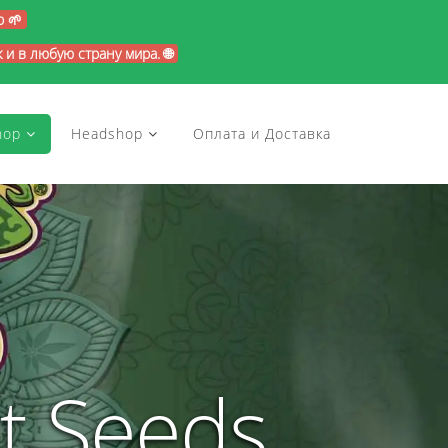
p 🌱
и в любую страну мира. 🌐
hop
Headshop
Оплата и Доставка
t Seeds