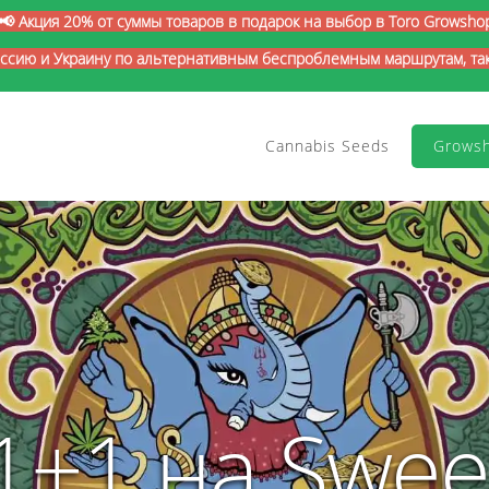
📢 Акция 20% от суммы товаров в подарок на выбор в Toro Growsho
оссию и Украину по альтернативным беспроблемным маршрутам, так 
Cannabis Seeds
Grows
1+1 на Swee