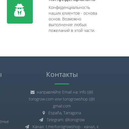
Конфиденциальность
наших клиентов - основа
основ. Возможно
выполнение любых
пожеланий в этой части.
ы
Контакты
:
направляйте Email на: info (@)
torogrow.com или torogrowshop (@)
gmail.com
España, Tarragona
Telegram: @torogrow
сенье
Канал: t.me/torogrowshop - канал, к