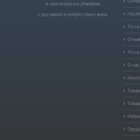
Оплат
в оригинальных упаковках
После
с доставкой в любую страну мира.
TG на
Отзыв
TG на
О нас
Коноп
Товар
Товар
Избра
Предл