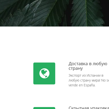
Доставка в любую
страну
Экспорт из Испании в
любую страну мира! No s
vende en España.
Скрытная упаковк