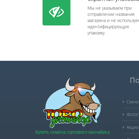
Мы не указываем при
отправлении названия
магазина и не используе
идентифицирующую
упаковку.
По
Скача
Фотог
Акции
Купить семена сортового каннабиса