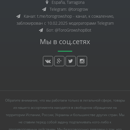
España, Tarragona
Telegram: @torogrow
Канал: t.me/torogrowshop - канал, к сожалению,
заблокирован с 10.02.2025 модераторами Telegram
Бот: @ToroGrowshopBot
Мы в соц.сетях
Обратите внимание, что мы работаем только в легальной сфере, товары
из нашего ассортимента находятся в свободном обращении на
территории Испании, России, Украины и большинстве других стран. Мы
не ставим перед собой задачу подталкивать кого-либо к
противоправным действиям. Мы безоговорочно заявляем о том, что