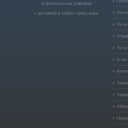
Оплат
в оригинальных упаковках
После
с доставкой в любую страну мира.
TG на
Отзыв
TG на
О нас
Коноп
Товар
Товар
Избра
Предл