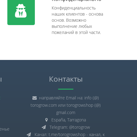
Конфиденциальность
наших клиентов - основа
основ. Возможно
выполнение любых
пожеланий в этой части.
ы
Контакты
:
направляйте Email на: info (@)
torogrow.com или torogrowshop (@)
gmail.com
España, Tarragona
Telegram: @torogrow
сенье
Канал: t.me/torogrowshop - канал, к