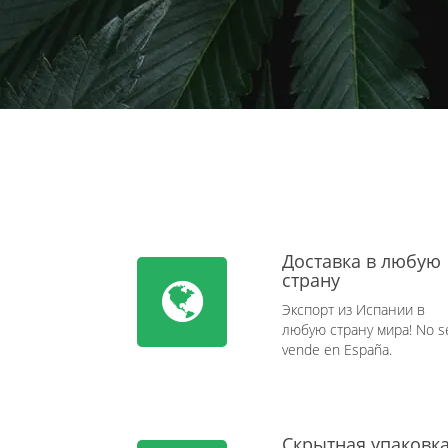
Доставка в любую
страну
Экспорт из Испании в
любую страну мира! No s
vende en España.
Скрытная упаковк