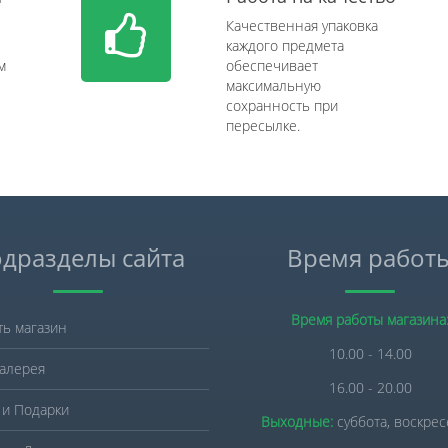
Качественная упаковка
каждого предмета
м
обеспечивает
максимальную
сохранность при
пересылке.
дразделы сайта
Время работ
Время работы магазина
ть магазин
10.00 - 14.00
алерея
16.00 - 20.00
 и Подарки
Выходные:
суббота, воскре