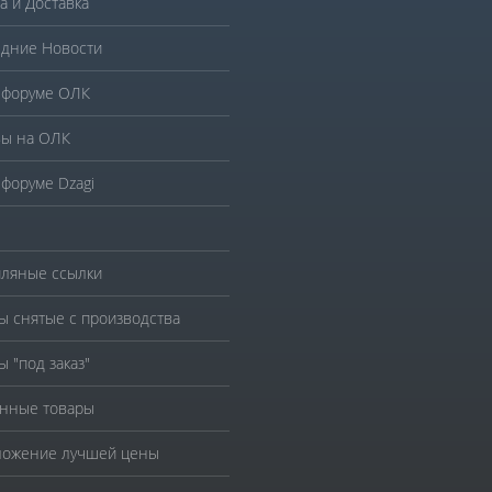
а и Доставка
дние Новости
 форуме ОЛК
ы на ОЛК
 форуме Dzagi
ляные ссылки
ы снятые с производства
ы "под заказ"
нные товары
ожение лучшей цены