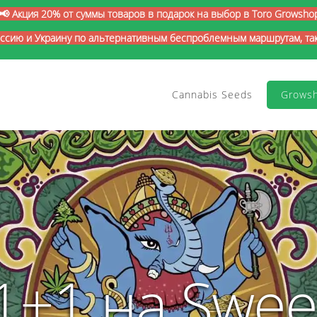
📢 Акция 20% от суммы товаров в подарок на выбор в Toro Growsho
оссию и Украину по альтернативным беспроблемным маршрутам, так 
Cannabis Seeds
Grows
1+1 на Swee