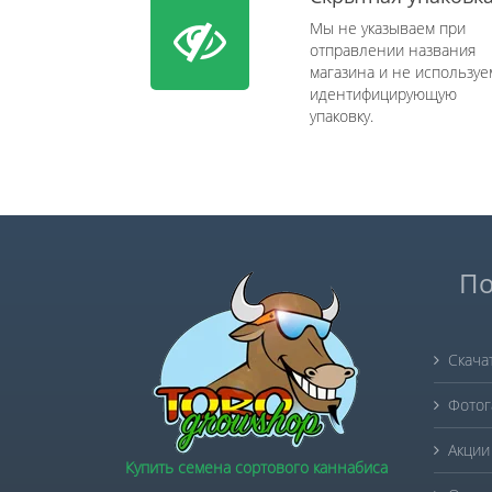
Мы не указываем при
отправлении названия
магазина и не используе
идентифицирующую
упаковку.
По
Скача
Фотог
Акции
Купить семена сортового каннабиса