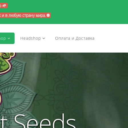
p 🌱
и в любую страну мира. 🌐
hop
Headshop
Оплата и Доставка
t Seeds