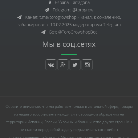
España, Tarragona
Telegram: @torogrow
Канал: t.me/torogrowshop - канал, к сожалению,
заблокирован с 10.02.2025 модераторами Telegram
Бот: @ToroGrowshopBot
Мы в соц.сетях
Обратите внимание, что мы работаем только в легальной сфере, товары
из нашего ассортимента находятся в свободном обращении на
территории Испании, России, Украины и большинстве других стран. Мы
не ставим перед собой задачу подталкивать кого-либо к
противоправным действиям. Мы безоговорочно заявляем о том, что