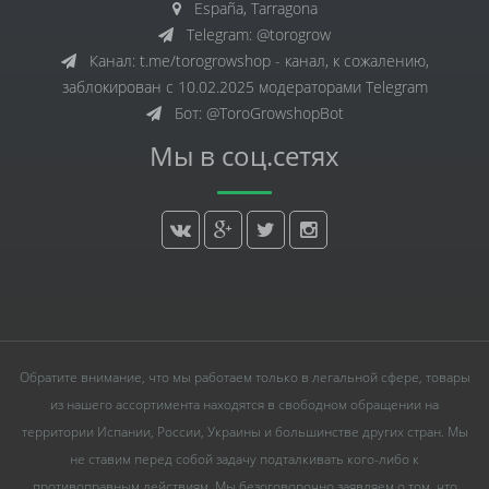
España, Tarragona
Telegram: @torogrow
Канал: t.me/torogrowshop - канал, к сожалению,
заблокирован с 10.02.2025 модераторами Telegram
Бот: @ToroGrowshopBot
Мы в соц.сетях
Обратите внимание, что мы работаем только в легальной сфере, товары
из нашего ассортимента находятся в свободном обращении на
территории Испании, России, Украины и большинстве других стран. Мы
не ставим перед собой задачу подталкивать кого-либо к
противоправным действиям. Мы безоговорочно заявляем о том, что