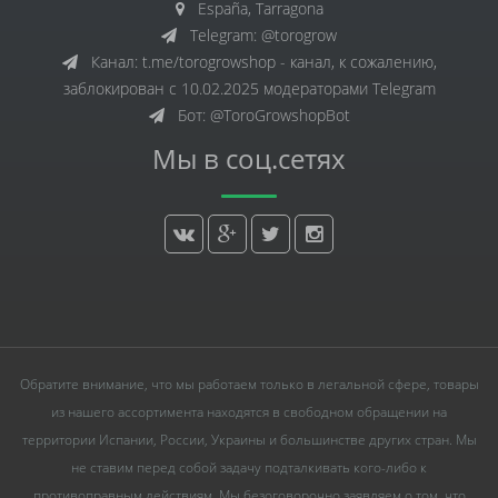
España, Tarragona
Telegram: @torogrow
Канал: t.me/torogrowshop - канал, к сожалению,
заблокирован с 10.02.2025 модераторами Telegram
Бот: @ToroGrowshopBot
Мы в соц.сетях
Обратите внимание, что мы работаем только в легальной сфере, товары
из нашего ассортимента находятся в свободном обращении на
территории Испании, России, Украины и большинстве других стран. Мы
не ставим перед собой задачу подталкивать кого-либо к
противоправным действиям. Мы безоговорочно заявляем о том, что