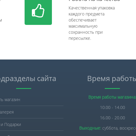
Качественная упаковка
каждого предмета
м
обеспечивает
максимальную
сохранность при
пересылке.
дразделы сайта
Время работ
Время работы магазина
ть магазин
10.00 - 14.00
алерея
16.00 - 20.00
 и Подарки
Выходные:
суббота, воскре