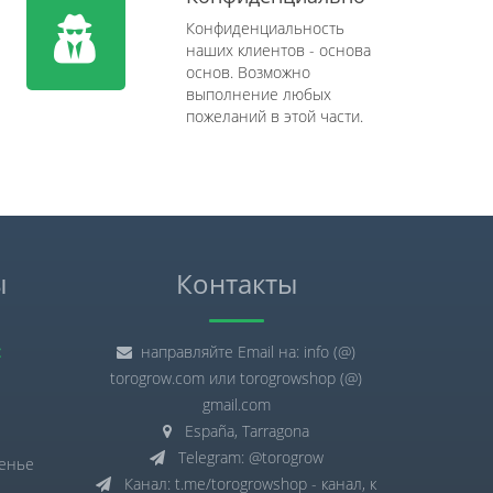
Конфиденциальность
наших клиентов - основа
основ. Возможно
выполнение любых
пожеланий в этой части.
ы
Контакты
:
направляйте Email на: info (@)
torogrow.com или torogrowshop (@)
gmail.com
España, Tarragona
Telegram: @torogrow
сенье
Канал: t.me/torogrowshop - канал, к