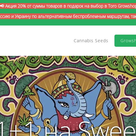
📢 Акция 20% от суммы товаров в подарок на выбор в Toro Growsho
оссию и Украину по альтернативным беспроблемным маршрутам, так 
Cannabis Seeds
Grows
1+1 на Swee