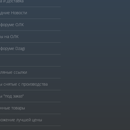
а и Доставка
дние Новости
 форуме ОЛК
ы на ОЛК
 форуме Dzagi
ляные ссылки
ы снятые с производства
ы "под заказ"
нные товары
ожение лучшей цены