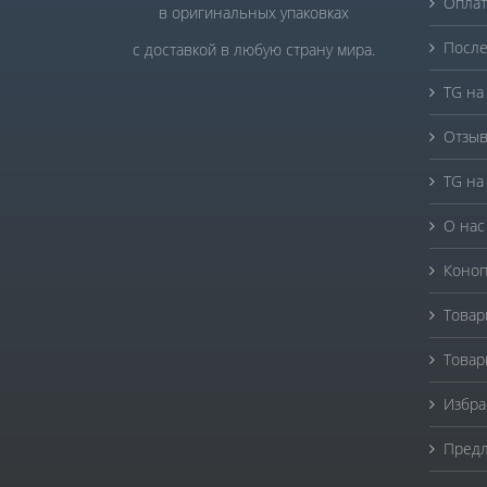
Оплат
в оригинальных упаковках
После
с доставкой в любую страну мира.
TG на
Отзыв
TG на
О нас
Коноп
Товар
Товар
Избра
Предл