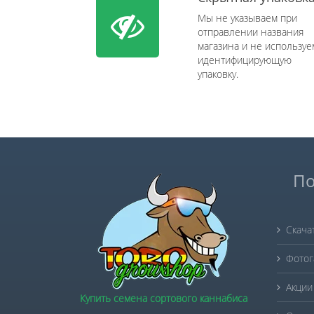
Мы не указываем при
отправлении названия
магазина и не используе
идентифицирующую
упаковку.
По
Скача
Фотог
Акции
Купить семена сортового каннабиса