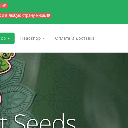
p 🌱
и в любую страну мира. 🌐
hop
Headshop
Оплата и Доставка
t Seeds