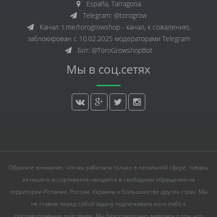
España, Tarragona
Telegram: @torogrow
Канал: t.me/torogrowshop - канал, к сожалению,
заблокирован с 10.02.2025 модераторами Telegram
Бот: @ToroGrowshopBot
Мы в соц.сетях
Обратите внимание, что мы работаем только в легальной сфере, товары
из нашего ассортимента находятся в свободном обращении на
территории Испании, России, Украины и большинстве других стран. Мы
не ставим перед собой задачу подталкивать кого-либо к
противоправным действиям. Мы безоговорочно заявляем о том, что