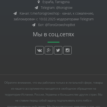
España, Tarragona
Telegram: @torogrow
Канал: t.me/torogrowshop - канал, к сожалению,
заблокирован с 10.02.2025 модераторами Telegram
Бот: @ToroGrowshopBot
Мы в соц.сетях
Обратите внимание, что мы работаем только в легальной сфере, товары
из нашего ассортимента находятся в свободном обращении на
территории Испании, России, Украины и большинстве других стран. Мы
не ставим перед собой задачу подталкивать кого-либо к
противоправным действиям. Мы безоговорочно заявляем о том, что