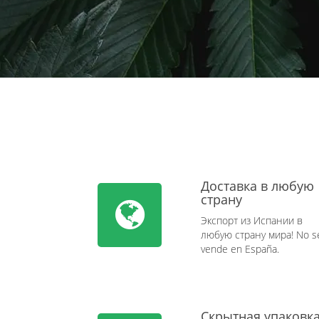
Доставка в любую
страну
Экспорт из Испании в
любую страну мира! No s
vende en España.
Скрытная упаковк