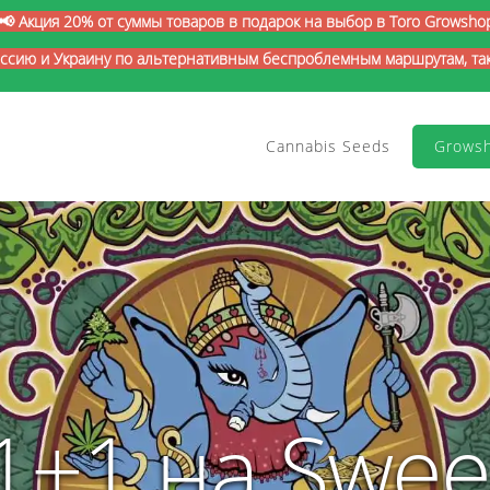
📢 Акция 20% от суммы товаров в подарок на выбор в Toro Growsho
оссию и Украину по альтернативным беспроблемным маршрутам, так 
Cannabis Seeds
Grows
1+1 на Swee