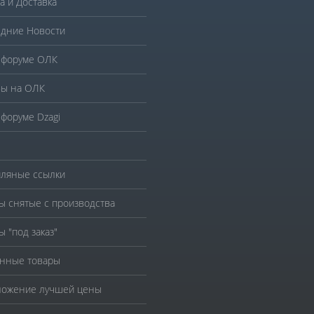
а и Доставка
дние Новости
 форуме ОЛК
ы на ОЛК
 форуме Dzagi
ляные ссылки
ы снятые с производства
ы "под заказ"
нные товары
ожение лучшей цены