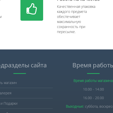
Качественная упаковка
каждого предмета
м
обеспечивает
максимальную
сохранность при
пересылке.
дразделы сайта
Время работ
Время работы магазина
ть магазин
10.00 - 14.00
алерея
16.00 - 20.00
 и Подарки
Выходные:
суббота, воскре