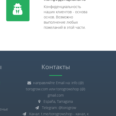
Конфиденциальность
наших клиентов - основа
основ. Возможно
выполнение любых
пожеланий в этой части.
ы
Контакты
:
направляйте Email на: info (@)
torogrow.com или torogrowshop (@)
gmail.com
España, Tarragona
Telegram: @torogrow
сенье
Канал: t.me/torogrowshop - канал, к