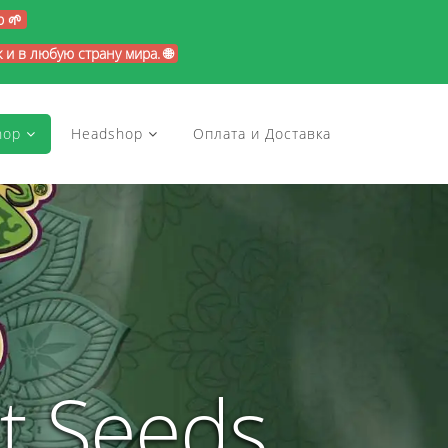
p 🌱
и в любую страну мира. 🌐
hop
Headshop
Оплата и Доставка
t Seeds