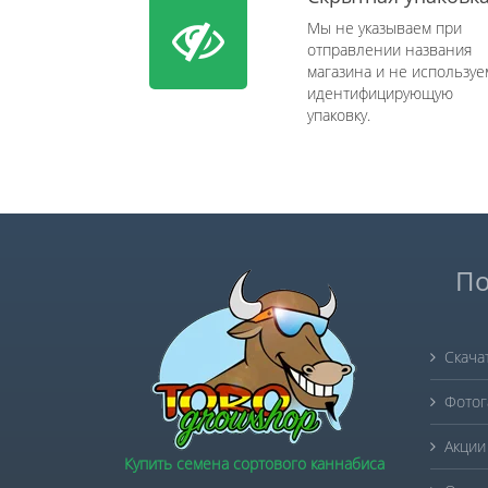
Мы не указываем при
отправлении названия
магазина и не используе
идентифицирующую
упаковку.
По
Скача
Фотог
Акции
Купить семена сортового каннабиса