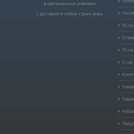
Оплат
в оригинальных упаковках
После
с доставкой в любую страну мира.
TG на
Отзыв
TG на
О нас
Коноп
Товар
Товар
Избра
Предл