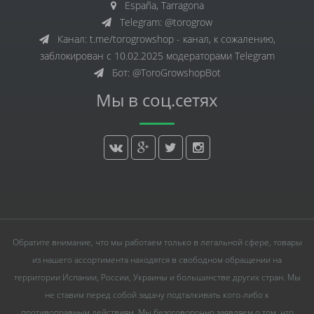
España, Tarragona
Telegram: @torogrow
Канал: t.me/torogrowshop - канал, к сожалению,
заблокирован с 10.02.2025 модераторами Telegram
Бот: @ToroGrowshopBot
Мы в соц.сетях
Обратите внимание, что мы работаем только в легальной сфере, товары
из нашего ассортимента находятся в свободном обращении на
территории Испании, России, Украины и большинстве других стран. Мы
не ставим перед собой задачу подталкивать кого-либо к
противоправным действиям. Мы безоговорочно заявляем о том, что