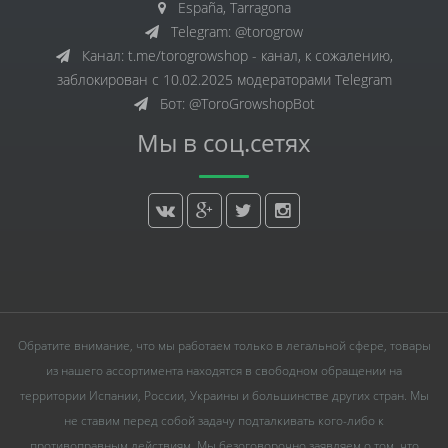
España, Tarragona
Telegram: @torogrow
Канал: t.me/torogrowshop - канал, к сожалению,
заблокирован с 10.02.2025 модераторами Telegram
Бот: @ToroGrowshopBot
Мы в соц.сетях
Обратите внимание, что мы работаем только в легальной сфере, товары
из нашего ассортимента находятся в свободном обращении на
территории Испании, России, Украины и большинстве других стран. Мы
не ставим перед собой задачу подталкивать кого-либо к
противоправным действиям. Мы безоговорочно заявляем о том, что