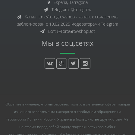
España, Tarragona
Telegram: @torogrow
Канал: t.me/torogrowshop - канал, к сожалению,
заблокирован с 10.02.2025 модераторами Telegram
Бот: @ToroGrowshopBot
Мы в соц.сетях
Обратите внимание, что мы работаем только в легальной сфере, товары
из нашего ассортимента находятся в свободном обращении на
территории Испании, России, Украины и большинстве других стран. Мы
не ставим перед собой задачу подталкивать кого-либо к
противоправным действиям. Мы безоговорочно заявляем о том, что