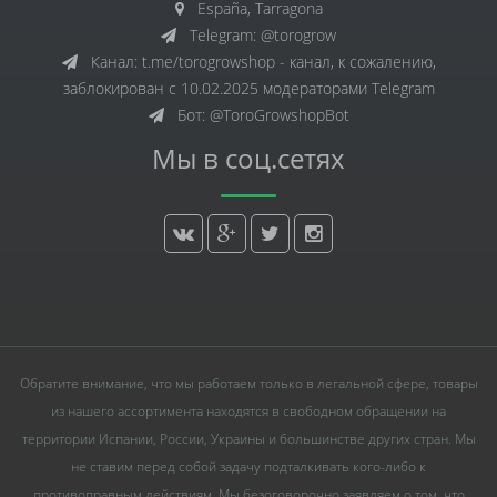
España, Tarragona
Telegram: @torogrow
Канал: t.me/torogrowshop - канал, к сожалению,
заблокирован с 10.02.2025 модераторами Telegram
Бот: @ToroGrowshopBot
Мы в соц.сетях
Обратите внимание, что мы работаем только в легальной сфере, товары
из нашего ассортимента находятся в свободном обращении на
территории Испании, России, Украины и большинстве других стран. Мы
не ставим перед собой задачу подталкивать кого-либо к
противоправным действиям. Мы безоговорочно заявляем о том, что