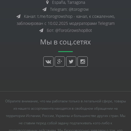
España, Tarragona
Telegram: @torogrow
Канал: t.me/torogrowshop - канал, к сожалению,
заблокирован с 10.02.2025 модераторами Telegram
Бот: @ToroGrowshopBot
Мы в соц.сетях
Обратите внимание, что мы работаем только в легальной сфере, товары
из нашего ассортимента находятся в свободном обращении на
территории Испании, России, Украины и большинстве других стран. Мы
не ставим перед собой задачу подталкивать кого-либо к
противоправным действиям. Мы безоговорочно заявляем о том, что