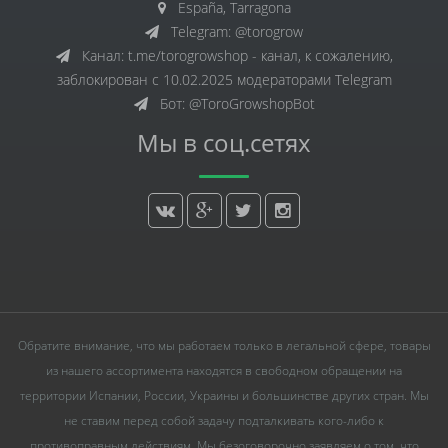
España, Tarragona
Telegram: @torogrow
Канал: t.me/torogrowshop - канал, к сожалению,
заблокирован с 10.02.2025 модераторами Telegram
Бот: @ToroGrowshopBot
Мы в соц.сетях
Обратите внимание, что мы работаем только в легальной сфере, товары
из нашего ассортимента находятся в свободном обращении на
территории Испании, России, Украины и большинстве других стран. Мы
не ставим перед собой задачу подталкивать кого-либо к
противоправным действиям. Мы безоговорочно заявляем о том, что