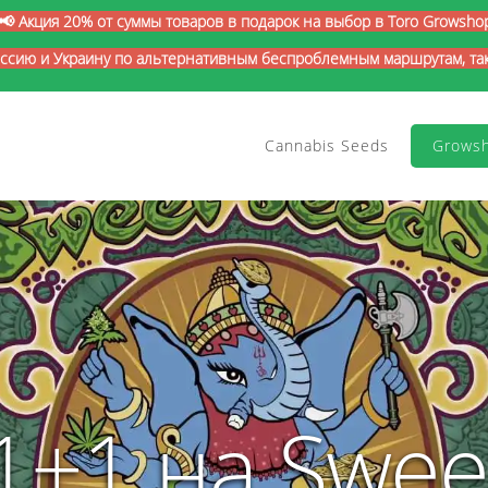
📢 Акция 20% от суммы товаров в подарок на выбор в Toro Growsho
оссию и Украину по альтернативным беспроблемным маршрутам, так 
Cannabis Seeds
Grows
1+1 на Swee