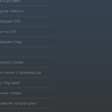
а и Доставка
дние Новости
 форуме ОЛК
ы на ОЛК
 форуме Dzagi
ляные ссылки
ы снятые с производства
ы "под заказ"
нные товары
ожение лучшей цены