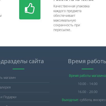
Качественная упаковка
каждого предмета
м
обеспечивает
максимальную
сохранность при
пересылке.
дразделы сайта
Время работ
Время работы магазина
ть магазин
10.00 - 14.00
алерея
16.00 - 20.00
 и Подарки
Выходные:
суббота, воскре