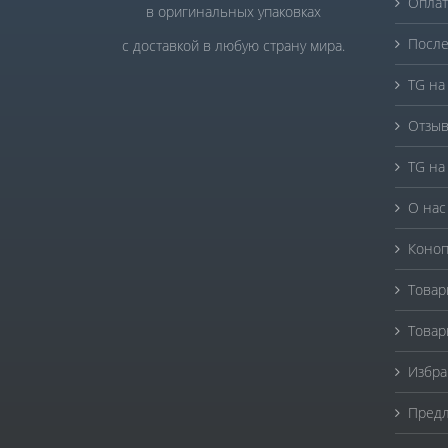
Оплат
в оригинальных упаковках
После
с доставкой в любую страну мира.
TG на
Отзыв
TG на
О нас
Коноп
Товар
Товар
Избра
Предл