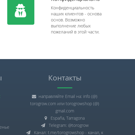
Конфиденциальность
наших клиентов - основа
основ. Возможно
выполнение любых
пожеланий в этой части.
ы
Контакты
:
направляйте Email на: info (@)
torogrow.com или torogrowshop (@)
gmail.com
España, Tarragona
Telegram: @torogrow
сенье
Канал: t.me/torogrowshop - канал, к