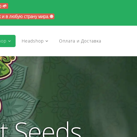
p 🌱
и в любую страну мира. 🌐
hop
Headshop
Оплата и Доставка
t Seeds