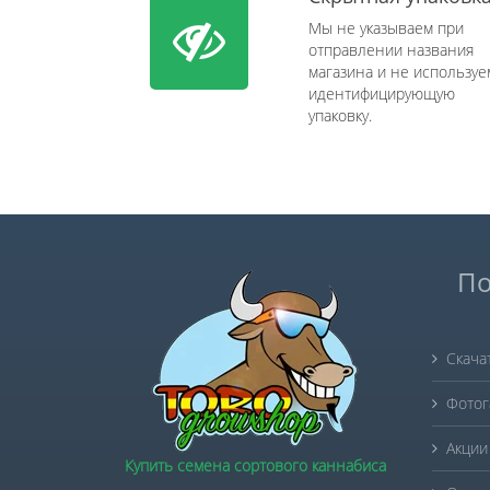
Мы не указываем при
отправлении названия
магазина и не используе
идентифицирующую
упаковку.
По
Скача
Фотог
Акции
Купить семена сортового каннабиса