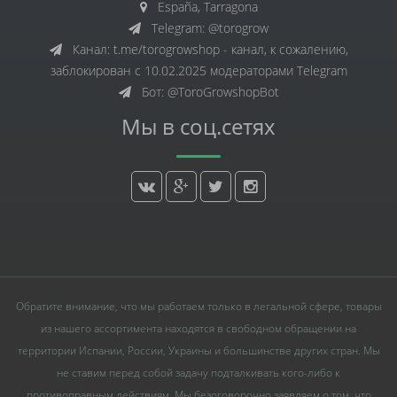
España, Tarragona
Telegram: @torogrow
Канал: t.me/torogrowshop - канал, к сожалению,
заблокирован с 10.02.2025 модераторами Telegram
Бот: @ToroGrowshopBot
Мы в соц.сетях
Обратите внимание, что мы работаем только в легальной сфере, товары
из нашего ассортимента находятся в свободном обращении на
территории Испании, России, Украины и большинстве других стран. Мы
не ставим перед собой задачу подталкивать кого-либо к
противоправным действиям. Мы безоговорочно заявляем о том, что