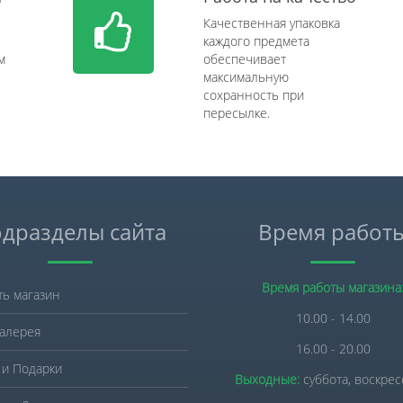
Качественная упаковка
каждого предмета
м
обеспечивает
максимальную
сохранность при
пересылке.
дразделы сайта
Время работ
Время работы магазина
ть магазин
10.00 - 14.00
алерея
16.00 - 20.00
 и Подарки
Выходные:
суббота, воскре