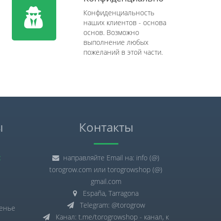
Конфиденциальность
наших клиентов - основа
основ. Возможно
выполнение любых
пожеланий в этой части.
ы
Контакты
:
направляйте Email на: info (@)
torogrow.com или torogrowshop (@)
gmail.com
España, Tarragona
Telegram: @torogrow
сенье
Канал: t.me/torogrowshop - канал, к