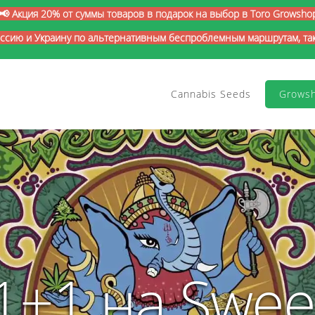
📢 Акция 20% от суммы товаров в подарок на выбор в Toro Growsho
оссию и Украину по альтернативным беспроблемным маршрутам, так 
Cannabis Seeds
Grows
1+1 на Swee