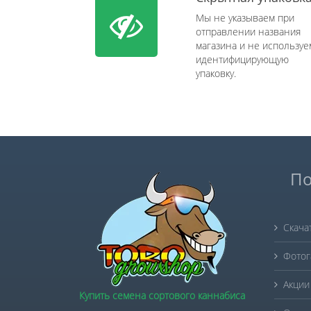
Мы не указываем при
отправлении названия
магазина и не используе
идентифицирующую
упаковку.
По
Скача
Фотог
Акции
Купить семена сортового каннабиса