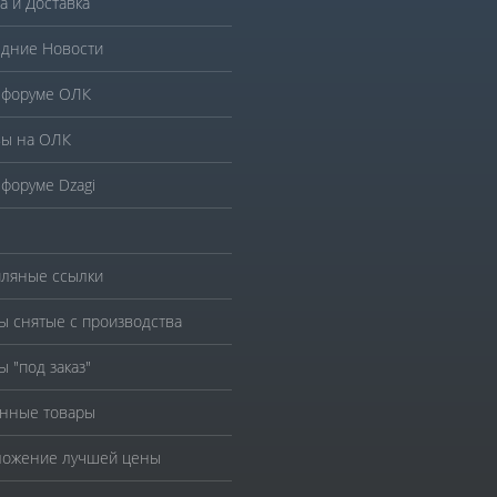
а и Доставка
дние Новости
 форуме ОЛК
ы на ОЛК
 форуме Dzagi
ляные ссылки
ы снятые с производства
ы "под заказ"
нные товары
ожение лучшей цены