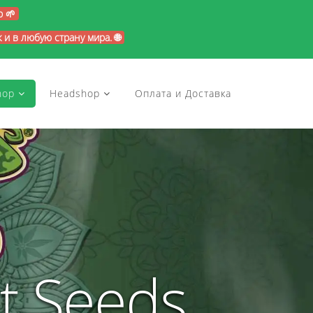
p 🌱
и в любую страну мира. 🌐
hop
Headshop
Оплата и Доставка
t Seeds