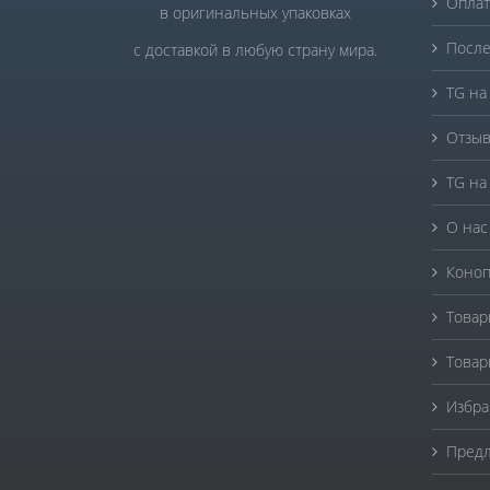
Оплат
в оригинальных упаковках
После
с доставкой в любую страну мира.
TG на
Отзыв
TG на
О нас
Коноп
Товар
Товар
Избра
Предл