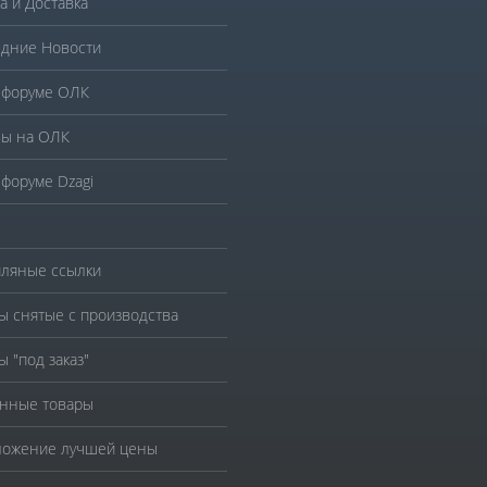
а и Доставка
дние Новости
 форуме ОЛК
ы на ОЛК
 форуме Dzagi
ляные ссылки
ы снятые с производства
ы "под заказ"
нные товары
ожение лучшей цены