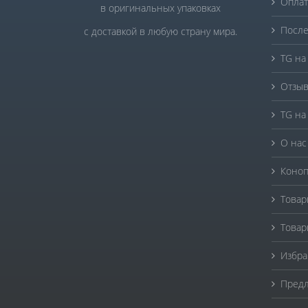
Оплат
в оригинальных упаковках
После
с доставкой в любую страну мира.
TG на
Отзыв
TG на
О нас
Коноп
Товар
Товар
Избра
Предл