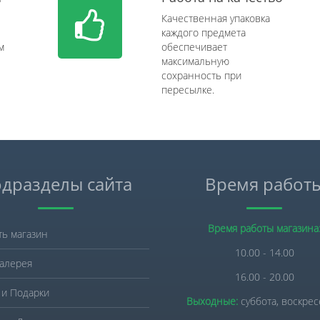
Качественная упаковка
каждого предмета
м
обеспечивает
максимальную
сохранность при
пересылке.
дразделы сайта
Время работ
Время работы магазина
ть магазин
10.00 - 14.00
алерея
16.00 - 20.00
 и Подарки
Выходные:
суббота, воскре