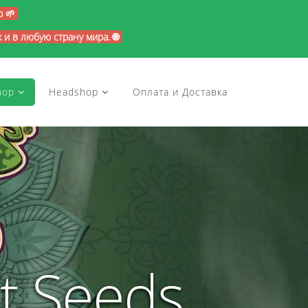
p 🌱
и в любую страну мира. 🌐
hop
Headshop
Оплата и Доставка
t Seeds