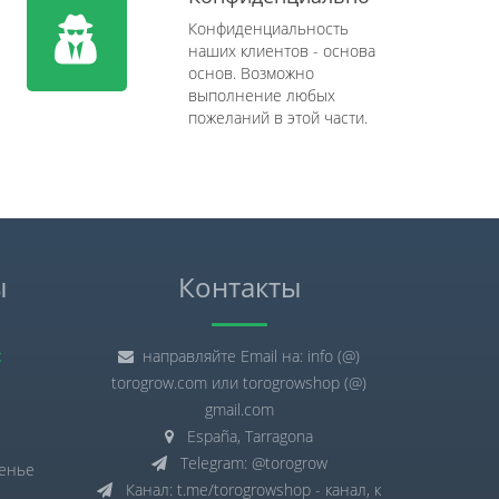
Конфиденциальность
наших клиентов - основа
основ. Возможно
выполнение любых
пожеланий в этой части.
ы
Контакты
:
направляйте Email на: info (@)
torogrow.com или torogrowshop (@)
gmail.com
España, Tarragona
Telegram: @torogrow
сенье
Канал: t.me/torogrowshop - канал, к