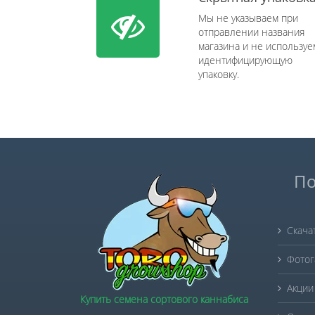
Мы не указываем при
отправлении названия
магазина и не используе
идентифицирующую
упаковку.
По
Скача
Фотог
Акции
Купить семена сортового каннабиса