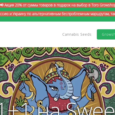
📢 Акция 20% от суммы товаров в подарок на выбор в Toro Growsho
оссию и Украину по альтернативным беспроблемным маршрутам, так 
Cannabis Seeds
Grows
1+1 на Swee