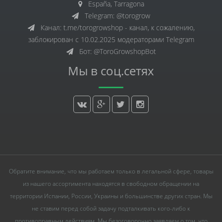
España, Tarragona
Telegram: @torogrow
Канал: t.me/torogrowshop - канал, к сожалению,
заблокирован с 10.02.2025 модераторами Telegram
Бот: @ToroGrowshopBot
Мы в соц.сетях
Обратите внимание, что мы работаем только в легальной сфере, товары
из нашего ассортимента находятся в свободном обращении на
территории Испании, России, Украины и большинстве других стран. Мы
не ставим перед собой задачу подталкивать кого-либо к
противоправным действиям. Мы безоговорочно заявляем о том, что