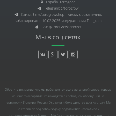
España, Tarragona
Telegram: @torogrow
Канал: t.me/torogrowshop - канал, к сожалению,
заблокирован с 10.02.2025 модераторами Telegram
Бот: @ToroGrowshopBot
Мы в соц.сетях
Обратите внимание, что мы работаем только в легальной сфере, товары
из нашего ассортимента находятся в свободном обращении на
территории Испании, России, Украины и большинстве других стран. Мы
не ставим перед собой задачу подталкивать кого-либо к
противоправным действиям. Мы безоговорочно заявляем о том, что