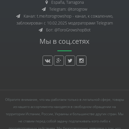
España, Tarragona
Telegram: @torogrow
Канал: t.me/torogrowshop - канал, к сожалению,
заблокирован с 10.02.2025 модераторами Telegram
Бот: @ToroGrowshopBot
Мы в соц.сетях
Обратите внимание, что мы работаем только в легальной сфере, товары
из нашего ассортимента находятся в свободном обращении на
территории Испании, России, Украины и большинстве других стран. Мы
не ставим перед собой задачу подталкивать кого-либо к
противоправным действиям. Мы безоговорочно заявляем о том, что