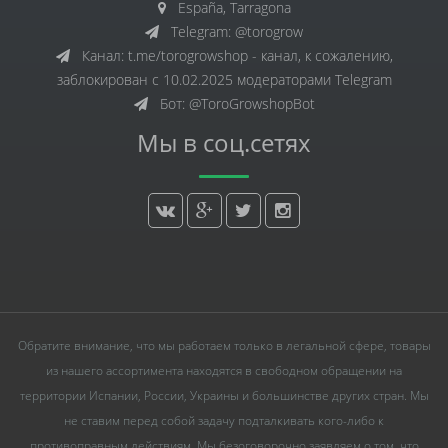
España, Tarragona
Telegram: @torogrow
Канал: t.me/torogrowshop - канал, к сожалению,
заблокирован с 10.02.2025 модераторами Telegram
Бот: @ToroGrowshopBot
Мы в соц.сетях
Обратите внимание, что мы работаем только в легальной сфере, товары
из нашего ассортимента находятся в свободном обращении на
территории Испании, России, Украины и большинстве других стран. Мы
не ставим перед собой задачу подталкивать кого-либо к
противоправным действиям. Мы безоговорочно заявляем о том, что