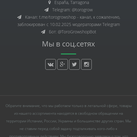
España, Tarragona
Telegram: @torogrow
Канал: t.me/torogrowshop - канал, к сожалению,
заблокирован с 10.02.2025 модераторами Telegram
Бот: @ToroGrowshopBot
Мы в соц.сетях
Обратите внимание, что мы работаем только в легальной сфере, товары
из нашего ассортимента находятся в свободном обращении на
территории Испании, России, Украины и большинстве других стран. Мы
не ставим перед собой задачу подталкивать кого-либо к
противоправным действиям. Мы безоговорочно заявляем о том, что