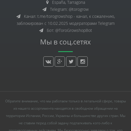
España, Tarragona
Telegram: @torogrow
Канал: t.me/torogrowshop - канал, к сожалению,
заблокирован с 10.02.2025 модераторами Telegram
Бот: @ToroGrowshopBot
Мы в соц.сетях
Обратите внимание, что мы работаем только в легальной сфере, товары
из нашего ассортимента находятся в свободном обращении на
территории Испании, России, Украины и большинстве других стран. Мы
не ставим перед собой задачу подталкивать кого-либо к
противоправным действиям. Мы безоговорочно заявляем о том, что