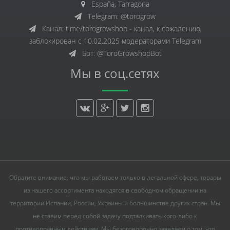
España, Tarragona
Telegram: @torogrow
Канал: t.me/torogrowshop - канал, к сожалению,
заблокирован с 10.02.2025 модераторами Telegram
Бот: @ToroGrowshopBot
Мы в соц.сетях
Обратите внимание, что мы работаем только в легальной сфере, товары
из нашего ассортимента находятся в свободном обращении на
территории Испании, России, Украины и большинстве других стран. Мы
не ставим перед собой задачу подталкивать кого-либо к
противоправным действиям. Мы безоговорочно заявляем о том, что