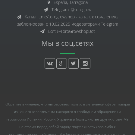
España, Tarragona
Telegram: @torogrow
Канал: t.me/torogrowshop - канал, к сожалению,
заблокирован с 10.02.2025 модераторами Telegram
Бот: @ToroGrowshopBot
Мы в соц.сетях
Обратите внимание, что мы работаем только в легальной сфере, товары
из нашего ассортимента находятся в свободном обращении на
территории Испании, России, Украины и большинстве других стран. Мы
не ставим перед собой задачу подталкивать кого-либо к
противоправным действиям. Мы безоговорочно заявляем о том, что