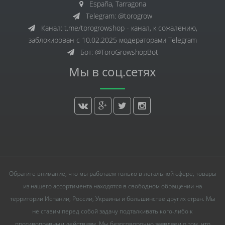
España, Tarragona
Telegram: @torogrow
Канал: t.me/torogrowshop - канал, к сожалению,
заблокирован с 10.02.2025 модераторами Telegram
Бот: @ToroGrowshopBot
Мы в соц.сетях
Обратите внимание, что мы работаем только в легальной сфере, товары
из нашего ассортимента находятся в свободном обращении на
территории Испании, России, Украины и большинстве других стран. Мы
не ставим перед собой задачу подталкивать кого-либо к
противоправным действиям. Мы безоговорочно заявляем о том, что