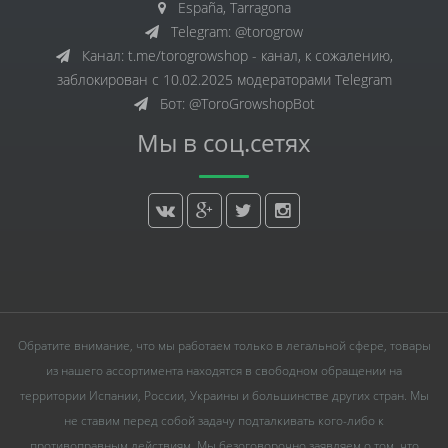
España, Tarragona
Telegram: @torogrow
Канал: t.me/torogrowshop - канал, к сожалению,
заблокирован с 10.02.2025 модераторами Telegram
Бот: @ToroGrowshopBot
Мы в соц.сетях
Обратите внимание, что мы работаем только в легальной сфере, товары
из нашего ассортимента находятся в свободном обращении на
территории Испании, России, Украины и большинстве других стран. Мы
не ставим перед собой задачу подталкивать кого-либо к
противоправным действиям. Мы безоговорочно заявляем о том, что