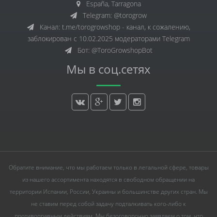
España, Tarragona
Telegram: @torogrow
Канал: t.me/torogrowshop - канал, к сожалению,
заблокирован с 10.02.2025 модераторами Telegram
Бот: @ToroGrowshopBot
Мы в соц.сетях
Обратите внимание, что мы работаем только в легальной сфере, товары
из нашего ассортимента находятся в свободном обращении на
территории Испании, России, Украины и большинстве других стран. Мы
не ставим перед собой задачу подталкивать кого-либо к
противоправным действиям. Мы безоговорочно заявляем о том, что