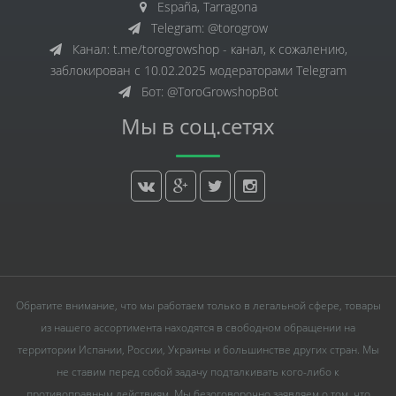
España, Tarragona
Telegram: @torogrow
Канал: t.me/torogrowshop - канал, к сожалению,
заблокирован с 10.02.2025 модераторами Telegram
Бот: @ToroGrowshopBot
Мы в соц.сетях
Обратите внимание, что мы работаем только в легальной сфере, товары
из нашего ассортимента находятся в свободном обращении на
территории Испании, России, Украины и большинстве других стран. Мы
не ставим перед собой задачу подталкивать кого-либо к
противоправным действиям. Мы безоговорочно заявляем о том, что