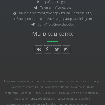
España, Tarragona
Telegram: @torogrow
Канал: t.me/torogrowshop - канал, к сожалению,
заблокирован с 10.02.2025 модераторами Telegram
Бот: @ToroGrowshopBot
Мы в соц.сетях
Обратите внимание, что мы работаем только в легальной сфере, товары
из нашего ассортимента находятся в свободном обращении на
территории Испании, России, Украины и большинстве других стран. Мы
не ставим перед собой задачу подталкивать кого-либо к
противоправным действиям. Мы безоговорочно заявляем о том, что